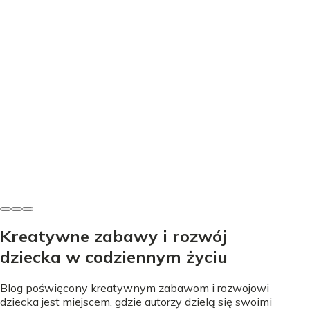
Edukacja
Nauka literek przez zabawę - proste sposoby na start
Nicole Urbańska
•
24 lipca 2026
Kreatywne zabawy i rozwój
dziecka w codziennym życiu
Blog poświęcony kreatywnym zabawom i rozwojowi
dziecka jest miejscem, gdzie autorzy dzielą się swoimi