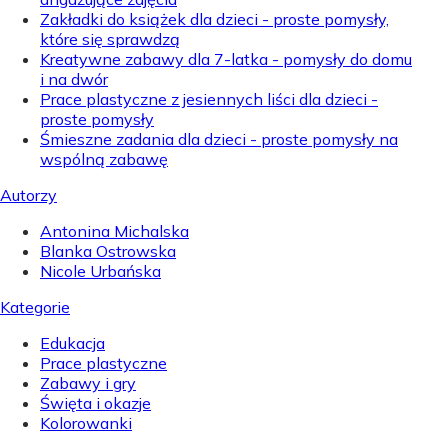
Zakładki do książek dla dzieci - proste pomysły,
które się sprawdzą
Kreatywne zabawy dla 7-latka - pomysły do domu
i na dwór
Prace plastyczne z jesiennych liści dla dzieci -
proste pomysły
Śmieszne zadania dla dzieci - proste pomysły na
wspólną zabawę
Autorzy
Antonina Michalska
Blanka Ostrowska
Nicole Urbańska
Kategorie
Edukacja
Prace plastyczne
Zabawy i gry
Święta i okazje
Kolorowanki