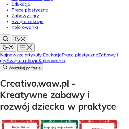
Edukacja
Prace plastyczne
Zabawy i gry
Święta i okazje
Kolorowanki
Najnowsze artykuły
Edukacja
Prace plastyczne
Zabawy i
gry
Święta i okazje
Kolorowanki
Wyszukaj po frazie
Creativo.waw.pl -
Kreatywne zabawy i
rozwój dziecka w praktyce