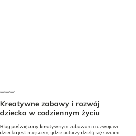
Edukacja
Nauka literek przez zabawę - proste sposoby na start
Nicole Urbańska
•
24 lipca 2026
Kreatywne zabawy i rozwój
dziecka w codziennym życiu
Blog poświęcony kreatywnym zabawom i rozwojowi
dziecka jest miejscem, gdzie autorzy dzielą się swoimi