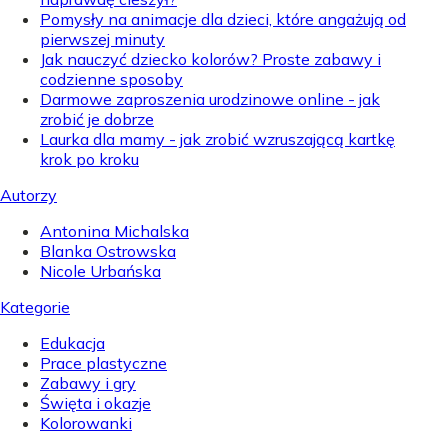
Pomysły na animacje dla dzieci, które angażują od
pierwszej minuty
Jak nauczyć dziecko kolorów? Proste zabawy i
codzienne sposoby
Darmowe zaproszenia urodzinowe online - jak
zrobić je dobrze
Laurka dla mamy - jak zrobić wzruszającą kartkę
krok po kroku
Autorzy
Antonina Michalska
Blanka Ostrowska
Nicole Urbańska
Kategorie
Edukacja
Prace plastyczne
Zabawy i gry
Święta i okazje
Kolorowanki