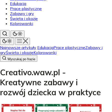
Edukacja
Prace plastyczne
Zabawy i gry
Święta i okazje
Kolorowanki
Najnowsze artykuły
Edukacja
Prace plastyczne
Zabawy i
gry
Święta i okazje
Kolorowanki
Wyszukaj po frazie
Creativo.waw.pl -
Kreatywne zabawy i
rozwój dziecka w praktyce