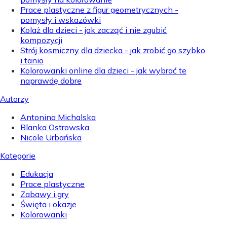
Prace plastyczne z figur geometrycznych -
pomysły i wskazówki
Kolaż dla dzieci - jak zacząć i nie zgubić
kompozycji
Strój kosmiczny dla dziecka - jak zrobić go szybko
i tanio
Kolorowanki online dla dzieci - jak wybrać te
naprawdę dobre
Autorzy
Antonina Michalska
Blanka Ostrowska
Nicole Urbańska
Kategorie
Edukacja
Prace plastyczne
Zabawy i gry
Święta i okazje
Kolorowanki