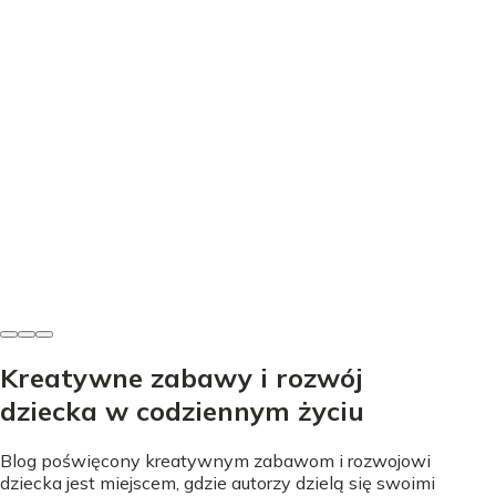
Edukacja
Nauka literek przez zabawę - proste sposoby na start
Nicole Urbańska
•
24 lipca 2026
Kreatywne zabawy i rozwój
dziecka w codziennym życiu
Blog poświęcony kreatywnym zabawom i rozwojowi
dziecka jest miejscem, gdzie autorzy dzielą się swoimi