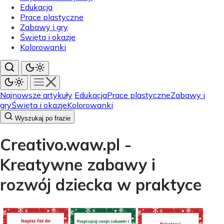
Edukacja
Prace plastyczne
Zabawy i gry
Święta i okazje
Kolorowanki
Najnowsze artykuły
Edukacja
Prace plastyczne
Zabawy i
gry
Święta i okazje
Kolorowanki
Wyszukaj po frazie
Creativo.waw.pl -
Kreatywne zabawy i
rozwój dziecka w praktyce