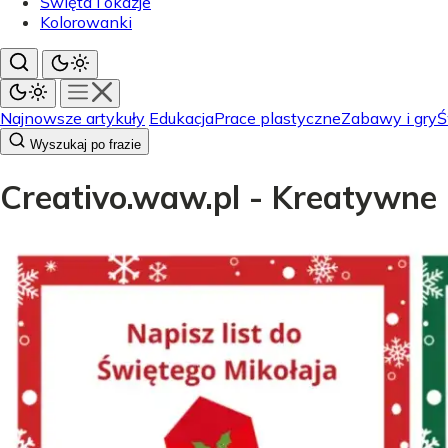
Święta i okazje
Kolorowanki
Najnowsze artykuły
Edukacja
Prace plastyczne
Zabawy i gry
Ś
Wyszukaj po frazie
Creativo.waw.pl - Kreatywne