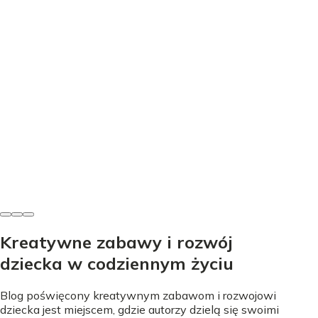
Edukacja
Nauka literek przez zabawę - proste sposoby na start
Nicole Urbańska
•
24 lipca 2026
Kreatywne zabawy i rozwój
dziecka w codziennym życiu
Blog poświęcony kreatywnym zabawom i rozwojowi
dziecka jest miejscem, gdzie autorzy dzielą się swoimi