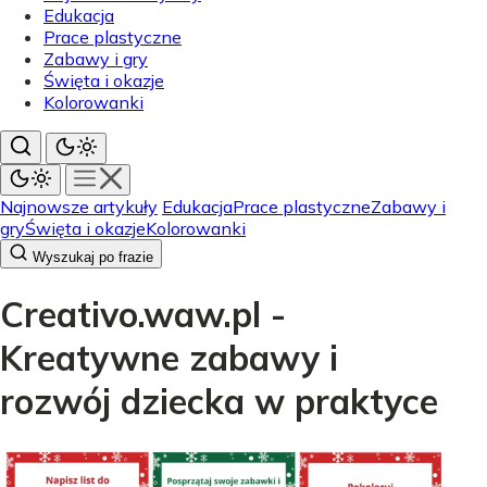
Edukacja
Prace plastyczne
Zabawy i gry
Święta i okazje
Kolorowanki
Najnowsze artykuły
Edukacja
Prace plastyczne
Zabawy i
gry
Święta i okazje
Kolorowanki
Wyszukaj po frazie
Creativo.waw.pl -
Kreatywne zabawy i
rozwój dziecka w praktyce