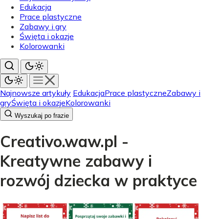
Edukacja
Prace plastyczne
Zabawy i gry
Święta i okazje
Kolorowanki
Najnowsze artykuły
Edukacja
Prace plastyczne
Zabawy i
gry
Święta i okazje
Kolorowanki
Wyszukaj po frazie
Creativo.waw.pl -
Kreatywne zabawy i
rozwój dziecka w praktyce