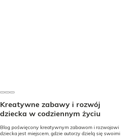
Edukacja
Nauka literek przez zabawę - proste sposoby na start
Nicole Urbańska
•
24 lipca 2026
Kreatywne zabawy i rozwój
dziecka w codziennym życiu
Blog poświęcony kreatywnym zabawom i rozwojowi
dziecka jest miejscem, gdzie autorzy dzielą się swoimi