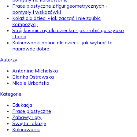
Prace plastyczne z figur geometrycznych -
pomysły i wskazówki
Kolaż dla dzieci - jak zacząć i nie zgubić
kompozycji
Strój kosmiczny dla dziecka - jak zrobić go szybko
i tanio
Kolorowanki online dla dzieci - jak wybrać te
naprawdę dobre
Autorzy
Antonina Michalska
Blanka Ostrowska
Nicole Urbańska
Kategorie
Edukacja
Prace plastyczne
Zabawy i gry
Święta i okazje
Kolorowanki