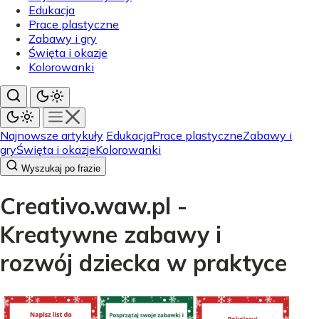
Edukacja
Prace plastyczne
Zabawy i gry
Święta i okazje
Kolorowanki
Najnowsze artykuły
Edukacja
Prace plastyczne
Zabawy i
gry
Święta i okazje
Kolorowanki
Wyszukaj po frazie
Creativo.waw.pl -
Kreatywne zabawy i
rozwój dziecka w praktyce