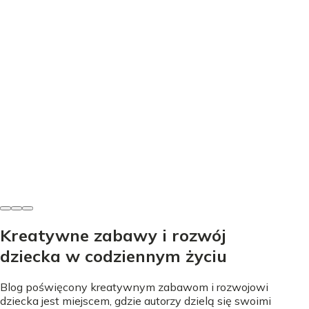
Edukacja
Nauka literek przez zabawę - proste sposoby na start
Nicole Urbańska
•
24 lipca 2026
Kreatywne zabawy i rozwój
dziecka w codziennym życiu
Blog poświęcony kreatywnym zabawom i rozwojowi
dziecka jest miejscem, gdzie autorzy dzielą się swoimi