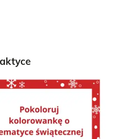
raktyce