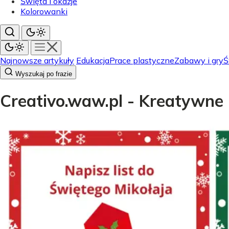
Święta i okazje
Kolorowanki
Najnowsze artykuły
Edukacja
Prace plastyczne
Zabawy i gry
Ś
Wyszukaj po frazie
Creativo.waw.pl - Kreatywne