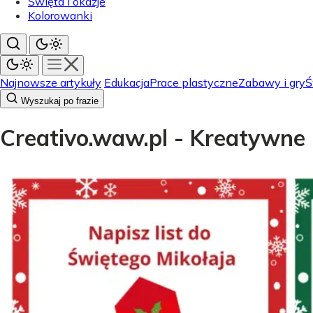
Święta i okazje
Kolorowanki
Najnowsze artykuły
Edukacja
Prace plastyczne
Zabawy i gry
Ś
Wyszukaj po frazie
Creativo.waw.pl - Kreatywne