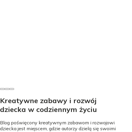
Edukacja
Nauka literek przez zabawę - proste sposoby na start
Nicole Urbańska
•
24 lipca 2026
Kreatywne zabawy i rozwój
dziecka w codziennym życiu
Blog poświęcony kreatywnym zabawom i rozwojowi
dziecka jest miejscem, gdzie autorzy dzielą się swoimi