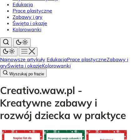
Edukacja
Prace plastyczne
Zabawy i gry
Święta i okazje
Kolorowanki
Najnowsze artykuły
Edukacja
Prace plastyczne
Zabawy i
gry
Święta i okazje
Kolorowanki
Wyszukaj po frazie
Creativo.waw.pl -
Kreatywne zabawy i
rozwój dziecka w praktyce