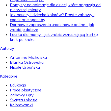
Pomysły na animacje dla dzieci, które angażują od
pierwszej minuty
Jak nauczyć dziecko kolorów? Proste zabawy i
codzienne sposoby
Darmowe zaproszenia urodzinowe online - jak
zrobić je dobrze
Laurka dla mamy - jak zrobić wzruszającą kartkę
krok po kroku
Autorzy
Antonina Michalska
Blanka Ostrowska
Nicole Urbańska
Kategorie
Edukacja
Prace plastyczne
Zabawy i gry
Święta i okazje
Kolorowanki