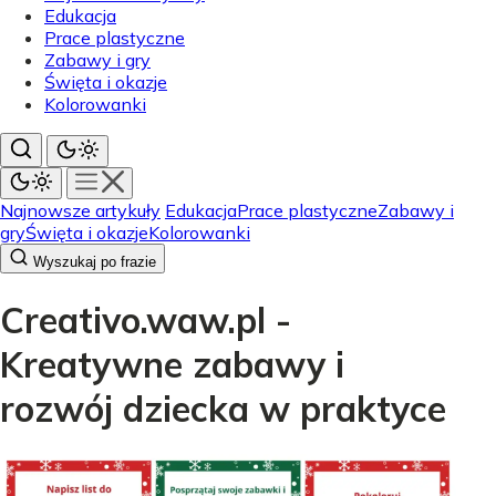
Edukacja
Prace plastyczne
Zabawy i gry
Święta i okazje
Kolorowanki
Najnowsze artykuły
Edukacja
Prace plastyczne
Zabawy i
gry
Święta i okazje
Kolorowanki
Wyszukaj po frazie
Creativo.waw.pl -
Kreatywne zabawy i
rozwój dziecka w praktyce