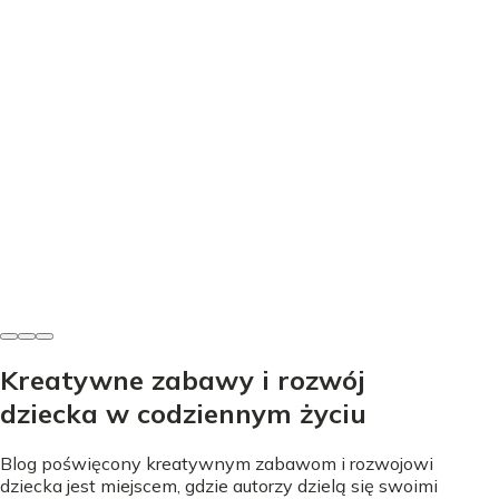
Edukacja
Nauka literek przez zabawę - proste sposoby na start
Nicole Urbańska
•
24 lipca 2026
Kreatywne zabawy i rozwój
dziecka w codziennym życiu
Blog poświęcony kreatywnym zabawom i rozwojowi
dziecka jest miejscem, gdzie autorzy dzielą się swoimi