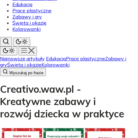
Edukacja
Prace plastyczne
Zabawy i gry
Święta i okazje
Kolorowanki
Najnowsze artykuły
Edukacja
Prace plastyczne
Zabawy i
gry
Święta i okazje
Kolorowanki
Wyszukaj po frazie
Creativo.waw.pl -
Kreatywne zabawy i
rozwój dziecka w praktyce