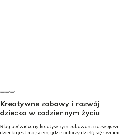
Edukacja
Nauka literek przez zabawę - proste sposoby na start
Nicole Urbańska
•
24 lipca 2026
Kreatywne zabawy i rozwój
dziecka w codziennym życiu
Blog poświęcony kreatywnym zabawom i rozwojowi
dziecka jest miejscem, gdzie autorzy dzielą się swoimi