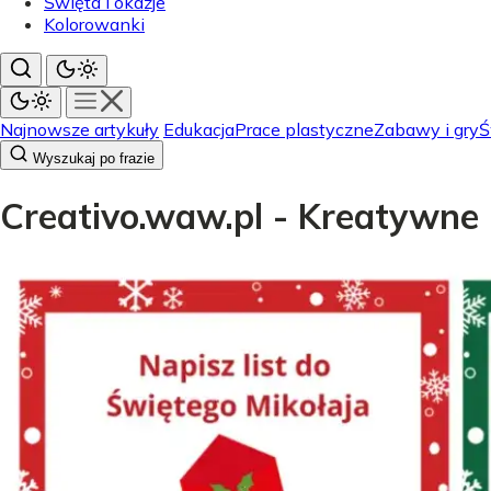
Święta i okazje
Kolorowanki
Najnowsze artykuły
Edukacja
Prace plastyczne
Zabawy i gry
Ś
Wyszukaj po frazie
Creativo.waw.pl - Kreatywne