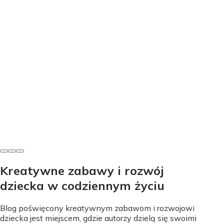
Edukacja
Nauka literek przez zabawę - proste sposoby na start
Nicole Urbańska
•
24 lipca 2026
Kreatywne zabawy i rozwój
dziecka w codziennym życiu
Blog poświęcony kreatywnym zabawom i rozwojowi
dziecka jest miejscem, gdzie autorzy dzielą się swoimi