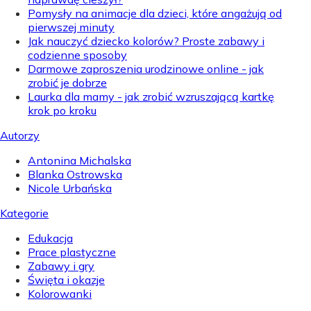
Pomysły na animacje dla dzieci, które angażują od
pierwszej minuty
Jak nauczyć dziecko kolorów? Proste zabawy i
codzienne sposoby
Darmowe zaproszenia urodzinowe online - jak
zrobić je dobrze
Laurka dla mamy - jak zrobić wzruszającą kartkę
krok po kroku
Autorzy
Antonina Michalska
Blanka Ostrowska
Nicole Urbańska
Kategorie
Edukacja
Prace plastyczne
Zabawy i gry
Święta i okazje
Kolorowanki