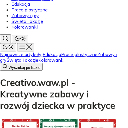
Edukacja
Prace plastyczne
Zabawy i gry
Święta i okazje
Kolorowanki
Najnowsze artykuły
Edukacja
Prace plastyczne
Zabawy i
gry
Święta i okazje
Kolorowanki
Wyszukaj po frazie
Creativo.waw.pl -
Kreatywne zabawy i
rozwój dziecka w praktyce