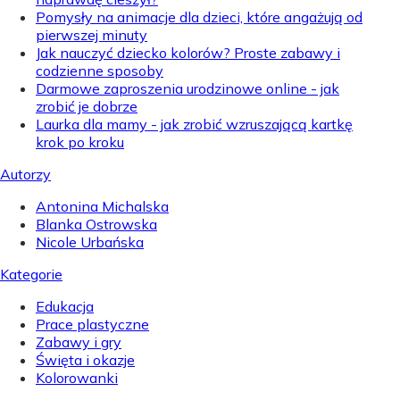
Pomysły na animacje dla dzieci, które angażują od
pierwszej minuty
Jak nauczyć dziecko kolorów? Proste zabawy i
codzienne sposoby
Darmowe zaproszenia urodzinowe online - jak
zrobić je dobrze
Laurka dla mamy - jak zrobić wzruszającą kartkę
krok po kroku
Autorzy
Antonina Michalska
Blanka Ostrowska
Nicole Urbańska
Kategorie
Edukacja
Prace plastyczne
Zabawy i gry
Święta i okazje
Kolorowanki