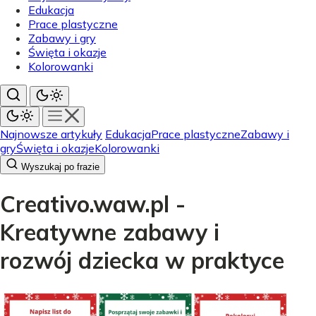
Edukacja
Prace plastyczne
Zabawy i gry
Święta i okazje
Kolorowanki
Najnowsze artykuły
Edukacja
Prace plastyczne
Zabawy i
gry
Święta i okazje
Kolorowanki
Wyszukaj po frazie
Creativo.waw.pl -
Kreatywne zabawy i
rozwój dziecka w praktyce