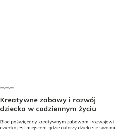
Edukacja
Nauka literek przez zabawę - proste sposoby na start
Nicole Urbańska
•
24 lipca 2026
Kreatywne zabawy i rozwój
dziecka w codziennym życiu
Blog poświęcony kreatywnym zabawom i rozwojowi
dziecka jest miejscem, gdzie autorzy dzielą się swoimi