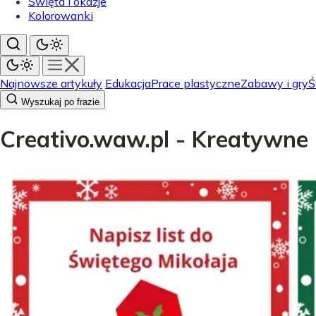
Święta i okazje
Kolorowanki
Najnowsze artykuły
Edukacja
Prace plastyczne
Zabawy i gry
Ś
Wyszukaj po frazie
Creativo.waw.pl - Kreatywne