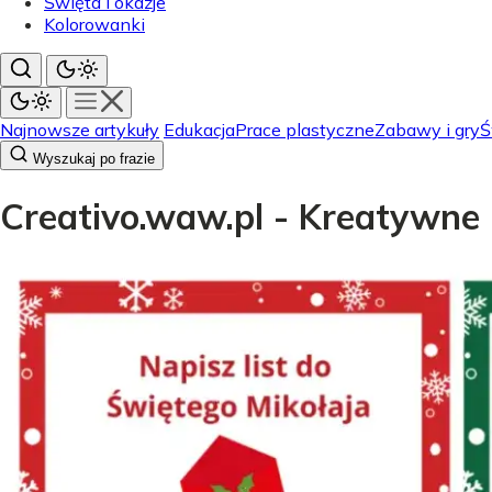
Święta i okazje
Kolorowanki
Najnowsze artykuły
Edukacja
Prace plastyczne
Zabawy i gry
Ś
Wyszukaj po frazie
Creativo.waw.pl - Kreatywne