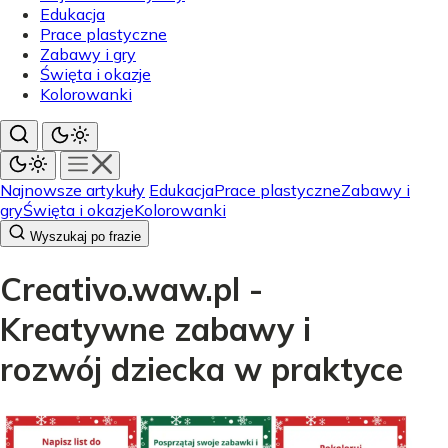
Edukacja
Prace plastyczne
Zabawy i gry
Święta i okazje
Kolorowanki
Najnowsze artykuły
Edukacja
Prace plastyczne
Zabawy i
gry
Święta i okazje
Kolorowanki
Wyszukaj po frazie
Creativo.waw.pl -
Kreatywne zabawy i
rozwój dziecka w praktyce