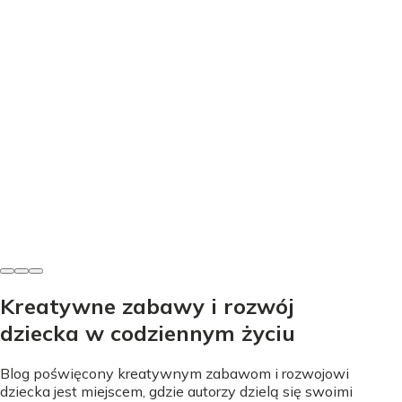
Edukacja
Nauka literek przez zabawę - proste sposoby na start
Nicole Urbańska
•
24 lipca 2026
Kreatywne zabawy i rozwój
dziecka w codziennym życiu
Blog poświęcony kreatywnym zabawom i rozwojowi
dziecka jest miejscem, gdzie autorzy dzielą się swoimi