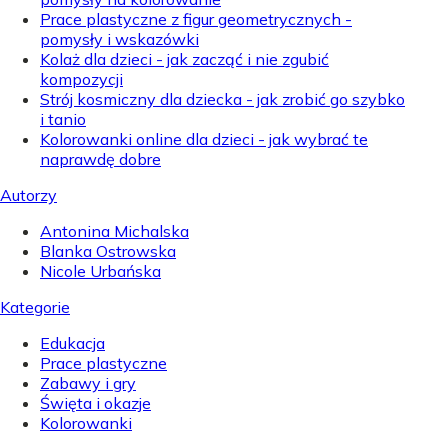
Prace plastyczne z figur geometrycznych -
pomysły i wskazówki
Kolaż dla dzieci - jak zacząć i nie zgubić
kompozycji
Strój kosmiczny dla dziecka - jak zrobić go szybko
i tanio
Kolorowanki online dla dzieci - jak wybrać te
naprawdę dobre
Autorzy
Antonina Michalska
Blanka Ostrowska
Nicole Urbańska
Kategorie
Edukacja
Prace plastyczne
Zabawy i gry
Święta i okazje
Kolorowanki