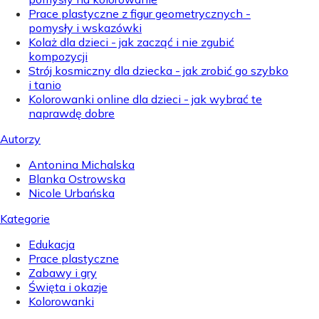
Prace plastyczne z figur geometrycznych -
pomysły i wskazówki
Kolaż dla dzieci - jak zacząć i nie zgubić
kompozycji
Strój kosmiczny dla dziecka - jak zrobić go szybko
i tanio
Kolorowanki online dla dzieci - jak wybrać te
naprawdę dobre
Autorzy
Antonina Michalska
Blanka Ostrowska
Nicole Urbańska
Kategorie
Edukacja
Prace plastyczne
Zabawy i gry
Święta i okazje
Kolorowanki