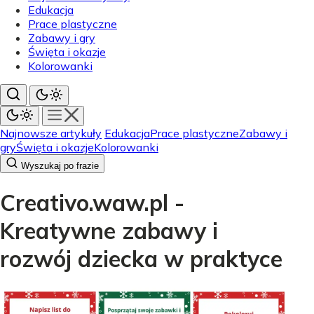
Edukacja
Prace plastyczne
Zabawy i gry
Święta i okazje
Kolorowanki
Najnowsze artykuły
Edukacja
Prace plastyczne
Zabawy i
gry
Święta i okazje
Kolorowanki
Wyszukaj po frazie
Creativo.waw.pl -
Kreatywne zabawy i
rozwój dziecka w praktyce