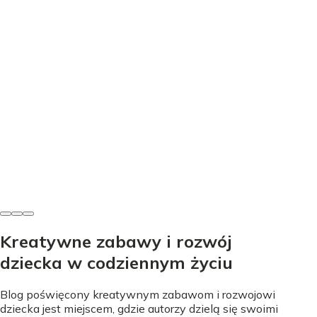
Edukacja
Nauka literek przez zabawę - proste sposoby na start
Nicole Urbańska
•
24 lipca 2026
Kreatywne zabawy i rozwój
dziecka w codziennym życiu
Blog poświęcony kreatywnym zabawom i rozwojowi
dziecka jest miejscem, gdzie autorzy dzielą się swoimi