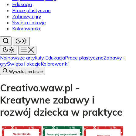
Edukacja
Prace plastyczne
Zabawy i gry
Święta i okazje
Kolorowanki
Najnowsze artykuły
Edukacja
Prace plastyczne
Zabawy i
gry
Święta i okazje
Kolorowanki
Wyszukaj po frazie
Creativo.waw.pl -
Kreatywne zabawy i
rozwój dziecka w praktyce