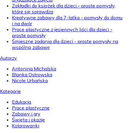
Zakładki do książek dla dzieci - proste pomysły,
które się sprawdzą
Kreatywne zabawy dla 7-latka - pomysły do domu
i na dwór
Prace plastyczne z jesiennych liści dla dzieci -
proste pomysły
Śmieszne zadania dla dzieci - proste pomysły na
wspólną zabawę
Autorzy
Antonina Michalska
Blanka Ostrowska
Nicole Urbańska
Kategorie
Edukacja
Prace plastyczne
Zabawy i gry
Święta i okazje
Kolorowanki