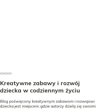
Edukacja
Nauka literek przez zabawę - proste sposoby na start
Nicole Urbańska
•
24 lipca 2026
Kreatywne zabawy i rozwój
dziecka w codziennym życiu
Blog poświęcony kreatywnym zabawom i rozwojowi
dziecka jest miejscem, gdzie autorzy dzielą się swoimi