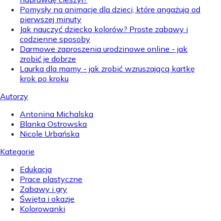
Pomysły na animacje dla dzieci, które angażują od
pierwszej minuty
Jak nauczyć dziecko kolorów? Proste zabawy i
codzienne sposoby
Darmowe zaproszenia urodzinowe online - jak
zrobić je dobrze
Laurka dla mamy - jak zrobić wzruszającą kartkę
krok po kroku
Autorzy
Antonina Michalska
Blanka Ostrowska
Nicole Urbańska
Kategorie
Edukacja
Prace plastyczne
Zabawy i gry
Święta i okazje
Kolorowanki