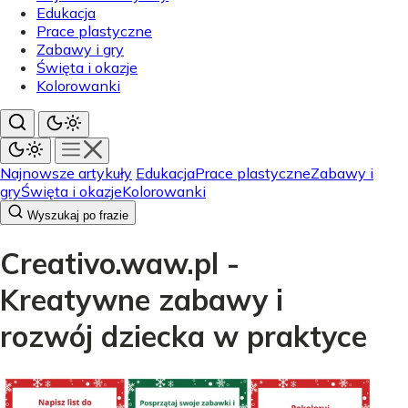
Edukacja
Prace plastyczne
Zabawy i gry
Święta i okazje
Kolorowanki
Najnowsze artykuły
Edukacja
Prace plastyczne
Zabawy i
gry
Święta i okazje
Kolorowanki
Wyszukaj po frazie
Creativo.waw.pl -
Kreatywne zabawy i
rozwój dziecka w praktyce