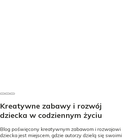
Edukacja
Nauka literek przez zabawę - proste sposoby na start
Nicole Urbańska
•
24 lipca 2026
Kreatywne zabawy i rozwój
dziecka w codziennym życiu
Blog poświęcony kreatywnym zabawom i rozwojowi
dziecka jest miejscem, gdzie autorzy dzielą się swoimi