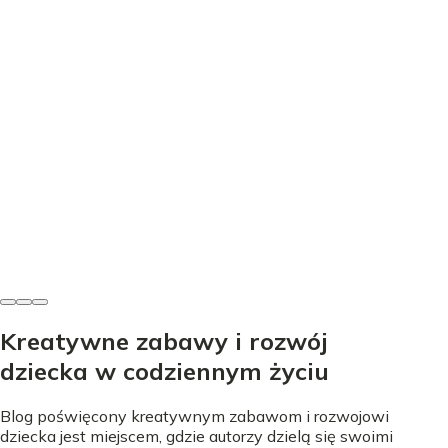
Edukacja
Nauka literek przez zabawę - proste sposoby na start
Nicole Urbańska
•
24 lipca 2026
Kreatywne zabawy i rozwój
dziecka w codziennym życiu
Blog poświęcony kreatywnym zabawom i rozwojowi
dziecka jest miejscem, gdzie autorzy dzielą się swoimi