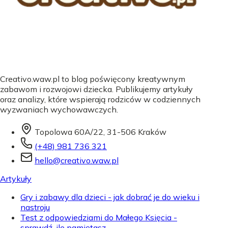
Creativo.waw.pl to blog poświęcony kreatywnym
zabawom i rozwojowi dziecka. Publikujemy artykuły
oraz analizy, które wspierają rodziców w codziennych
wyzwaniach wychowawczych.
Topolowa 60A/22, 31-506 Kraków
(+48) 981 736 321
hello@creativo.waw.pl
Artykuły
Gry i zabawy dla dzieci - jak dobrać je do wieku i
nastroju
Test z odpowiedziami do Małego Księcia -
sprawdź, ile pamiętasz