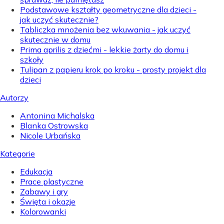
Podstawowe kształty geometryczne dla dzieci -
jak uczyć skutecznie?
Tabliczka mnożenia bez wkuwania - jak uczyć
skutecznie w domu
Prima aprilis z dziećmi - lekkie żarty do domu i
szkoły
Tulipan z papieru krok po kroku - prosty projekt dla
dzieci
Autorzy
Antonina Michalska
Blanka Ostrowska
Nicole Urbańska
Kategorie
Edukacja
Prace plastyczne
Zabawy i gry
Święta i okazje
Kolorowanki