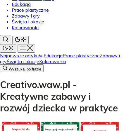
Edukacja
Prace plastyczne
Zabawy i gry
Święta i okazje
Kolorowanki
Najnowsze artykuły
Edukacja
Prace plastyczne
Zabawy i
gry
Święta i okazje
Kolorowanki
Wyszukaj po frazie
Creativo.waw.pl -
Kreatywne zabawy i
rozwój dziecka w praktyce