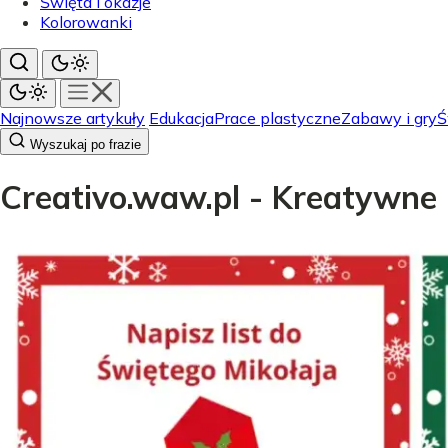
Święta i okazje
Kolorowanki
Najnowsze artykuły
Edukacja
Prace plastyczne
Zabawy i gry
Ś
Wyszukaj po frazie
Creativo.waw.pl - Kreatywne